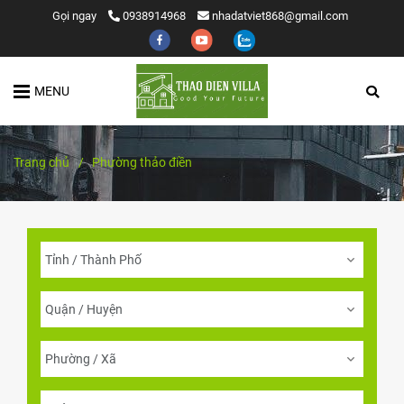
Gọi ngay
0938914968
nhadatviet868@gmail.com
MENU
Trang chủ
/
Phường thảo điền