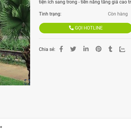
tiện ích sang trong - tiền năng tăng giá cao t
Tình trạng:
Còn hàng
GỌI HOTLINE
Chia sẻ:
*