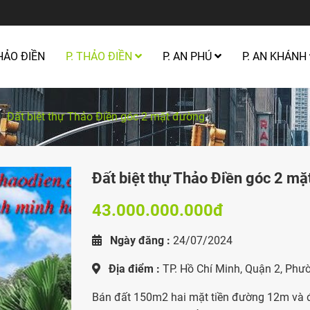
HẢO ĐIỀN
P. THẢO ĐIỀN
P. AN PHÚ
P. AN KHÁNH
Đất biệt thự Thảo Điền góc 2 mặt đường
Đất biệt thự Thảo Điền góc 2 m
43.000.000.000đ
Ngày đăng :
24/07/2024
Địa điểm :
TP. Hồ Chí Minh, Quận 2, Phư
Bán đất 150m2 hai mặt tiền đường 12m và đ