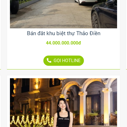
Bán đât khu biệt thự Thảo Điền
44.000.000.000đ
GỌI HOTLINE