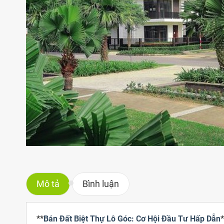
Mô tả
Bình luận
**
Bán Đất Biệt Thự Lô Góc: Cơ Hội Đầu Tư Hấp Dẫn
*