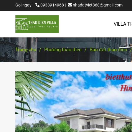
Gọi ngay
0938914968
nhadatviet868@gmail.com
VILLA T
Trang chủ
/
Phường thảo điền
/
Bán đất thảo điền
/