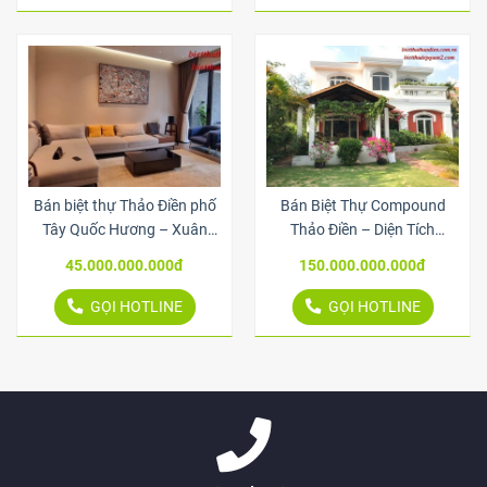
Bán biệt thự Thảo Điền phố
Bán Biệt Thự Compound
Tây Quốc Hương – Xuân
Thảo Điền – Diện Tích
Thủy, nhà đẹp vào ở ngay
813.5m², Hồ Bơi, Sân Vườn,
45.000.000.000đ
150.000.000.000đ
Giá Tốt Nhất
GỌI HOTLINE
GỌI HOTLINE