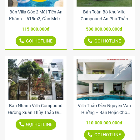
Bán Villa Góc 2 Mặt Tiền An
Bán Toàn Bộ Khu Villa
Khánh – 615m2, Gần Metro
Compound An Phú Thảo
& Xa Lộ Hà Nội
Điền – 4.000m2, 6 Biệt Thự
115.000.000đ
580.000.000.000đ
Chuẩn Resort
GỌI HOTLINE
GỌI HOTLINE
Bán Nhanh Villa Compound
Villa Thảo Điền Nguyễn Văn
Đường Xuân Thủy Thảo Điền
Hưởng – Bán Hoặc Cho
– 800m2 Sàn, Nội Thất Đá
Thuê Cao Cấp
110.000.000.000đ
GỌI HOTLINE
Quý
GỌI HOTLINE