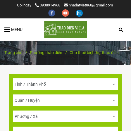
Gọi ngay
0938914968
nhadatviet868@gmail.com
MENU
Trang chủ
/
Phường thảo điền
/
Cho thuê biệt thự thảo điền