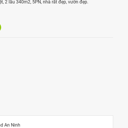
ệt, 2 lầu 340m2, 5PN, nhà rất đẹp, vườn đẹp.
nd An Ninh