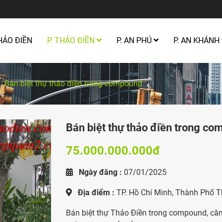
HẢO ĐIỀN
P. THẢO ĐIỀN
P. AN PHÚ
P. AN KHÁNH
Bán biệt thự thảo điền trong compound
Bán biệt thự thảo điền trong c
75.000.000.000đ
Ngày đăng :
07/01/2025
Địa điểm :
TP. Hồ Chí Minh, Thành Phố 
Bán biệt thự Thảo Điền trong compound, căn g