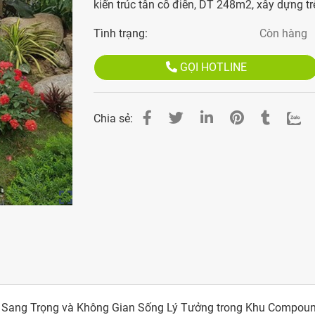
kiến trúc tân cổ điển, DT 248m2, xây dựng tr
Tình trạng:
Còn hàng
GỌI HOTLINE
Chia sẻ:
úc Sang Trọng và Không Gian Sống Lý Tưởng trong Khu Compou