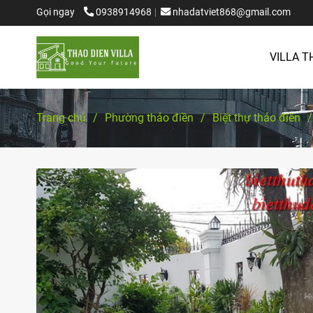
Gọi ngay
0938914968
nhadatviet868@gmail.com
VILLA T
Trang chủ
/
Phường thảo điền
/
Biệt thự thảo điền
/