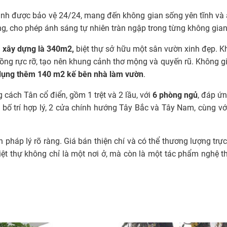
nh được bảo vệ 24/24, mang đến không gian sống yên tĩnh và an
áng, cho phép ánh sáng tự nhiên tràn ngập trong từng không gian
ã
xây dựng là 340m2,
biệt thự sở hữu một sân vườn xinh đẹp. K
Hồng rực rỡ, tạo nên khung cảnh thơ mộng và quyến rũ. Không g
ụng thêm 140 m2 kế bên nhà làm vườn
.
g cách Tân cổ điển, gồm 1 trệt và 2 lầu, với
6 phòng ngủ
, đáp ứn
 bố trí hợp lý, 2 cửa chính hướng Tây Bắc và Tây Nam, cùng với
 pháp lý rõ ràng. Giá bán thiện chí và có thể thương lượng trực
iệt thự không chỉ là một nơi ở, mà còn là một tác phẩm nghệ