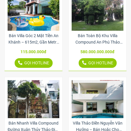
Bán Villa Góc 2 Mặt Tiền An
Bán Toàn Bộ Khu Villa
Khánh – 615m2, Gần Metro
Compound An Phú Thảo
& Xa Lộ Hà Nội
Điền – 4.000m2, 6 Biệt Thự
115.000.000đ
580.000.000.000đ
Chuẩn Resort
GỌI HOTLINE
GỌI HOTLINE
Bán Nhanh Villa Compound
Villa Thảo Điền Nguyễn Văn
Đường Xuân Thủy Thảo Điền
Hưởng – Bán Hoặc Cho