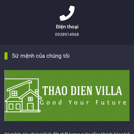
Điện thoại
0938914968
Sứ mệnh của chúng tôi