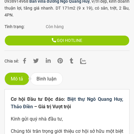
0938914968
Bán villa đường Ngô Quang Huy
,
vị trí đẹp, kinh doanh
thuận lợi, tăng giá nhanh. DT 171m2 (9 x 19), có sân, trệt, 2 lầu,
4PN.
Tình trạng:
Còn hàng
GỌI HOTLINE
Chia sẻ:
Mô tả
Bình luận
Cơ hội Đầu tư Độc đáo:
Biệt thự Ngô Quang Huy,
Thảo Điền
– Giá trị Vượt trội
Kính gửi quý nhà đầu tư,
Chúng tôi trân trọng giới thiệu cơ hội sở hữu một biệt